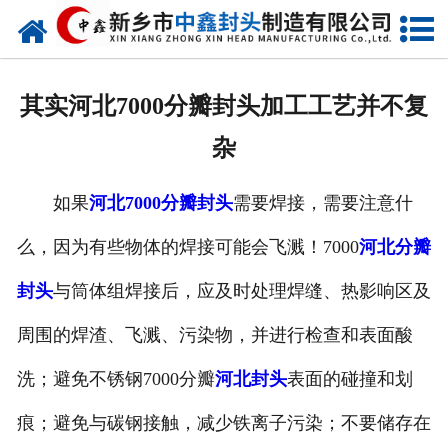
网站首页
走进我们
其实河北7000分瓣封头加工工艺并不复
新闻动态
杂
产品中心
如果
河北7000分瓣封头
需要焊接，需要注意什
荣誉资质
么，因为有些物体的焊接可能会飞溅！7000
河北分瓣
生产现场
封头
与筒体组焊接后，应及时处理焊缝、热影响区及
成功案例
周围的焊渣、飞溅、污染物，并进行检查和表面酸
洗；避免不锈钢7000分瓣
河北封头
表面的碰撞和划
视频中心
痕；避免与碳钢接触，减少铁离子污染；不要储存在
发货现场