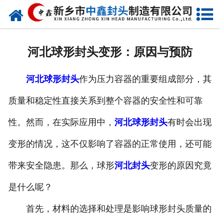
网站首页
走进我们
河北球形封头变形：原因与预防
新闻动态
河北球形封头
作为压力容器的重要组成部分，其
产品中心
质量和稳定性直接关系到整个容器的安全性和可靠
荣誉资质
性。然而，在实际应用中，
河北球形封头
有时会出现
生产现场
变形的情况，这不仅影响了容器的正常使用，还可能
成功案例
带来安全隐患。那么，球形
河北封头
变形的原因究竟
是什么呢？
视频中心
首先，材料的选择和处理是影响球形封头质量的
发货现场