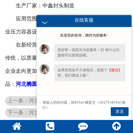
生产厂家：中鑫封头制造
应用范围：石油化工、原子能到食品制药诸多行
在线客服
业压力容器设备中不可缺少的重要部件
欢迎您的咨询，期待为您服务!
在新经营生产中，本企业将继续发扬优良的光荣
您好呀～很高兴为您服务！😊 有什么问
题都可以跟我说哦。
传统，以质量求生存，以信誉求发展，开拓进取，使
如果您现在不方便电话，您留个
【微信】
企业走向更加辉煌的发展之路。
河北封头厂家
主要产
吧，咱们微信上聊！
品：
河北椭圆封头
,
河北不锈钢封头
等。
上一条：河北半球封头
发送
下一条：河北铝封头