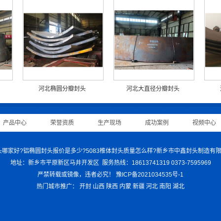
河北椭圆分瓣封头
河北大直径分瓣封头
产品中心
|
荣誉资质
|
生产现场
|
成功案例
|
视频中心
司 铝封头哪家好?铝椭圆封头报价是多少?5083椎体封头质量怎么样?新乡市中鑫封头制造
地址：新乡市平原新区马井开发区 服务热线：18613741319 0373-7595969
严禁转载或镜像，违者必究！
豫ICP备2021034535号-1
热门城市推广：
开封
山西
陕西
内蒙
新疆
河北
南阳
湖北