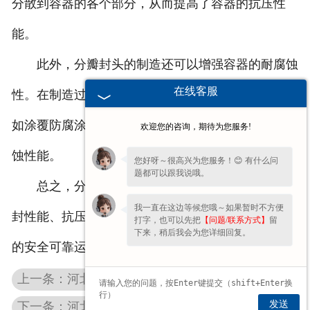
分散到容器的各个部分，从而提高了容器的抗压性
能。
此外，分瓣封头的制造还可以增强容器的耐腐蚀
在线客服
性。在制造过程中，封头表面通常会进行防腐处理，
如涂覆防腐涂层、进行热处理等，以增强容器的耐腐
欢迎您的咨询，期待为您服务!
蚀性能。
您好呀～很高兴为您服务！😊 有什么问
题都可以跟我说哦。
总之，分瓣封头的制造目的是为了确保容器的密
我一直在这边等候您哦～如果暂时不方便
封性能、抗压性能和耐腐蚀性能，从而保障压力容器
打字，也可以先把
【问题/联系方式】
留
下来，稍后我会为您详细回复。
的安全可靠运行。
上一条：河北热压模具设计的关键要求和创新思路
发送
下一条：河北椭圆封头在使用时的故障处理