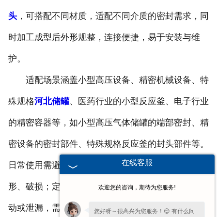
头
，可搭配不同材质，适配不同介质的密封需求，同
时加工成型后外形规整，连接便捷，易于安装与维
护。
适配场景涵盖小型高压设备、精密机械设备、特
殊规格
河北储罐
、医药行业的小型反应釜、电子行业
的精密容器等，如小型高压气体储罐的端部密封、精
密设备的密封部件、特殊规格反应釜的封头部件等。
在线客服
日常使用需避免封头受到剧烈碰撞，防止半球曲面变
形、破损；定期检查密封部位与连接部位，若出现松
欢迎您的咨询，期待为您服务!
动或泄漏，需及时修复；定期清理表面的污渍与介质
您好呀～很高兴为您服务！😊 有什么问