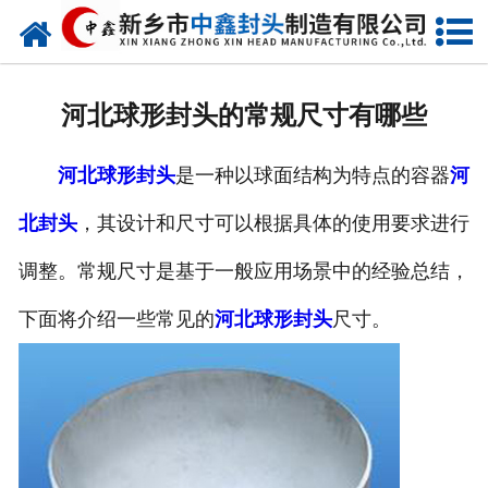
网站首页
走进我们
河北球形封头的常规尺寸有哪些
新闻动态
河北球形封头
是一种以球面结构为特点的容器
河
产品中心
北封头
，其设计和尺寸可以根据具体的使用要求进行
荣誉资质
调整。常规尺寸是基于一般应用场景中的经验总结，
生产现场
下面将介绍一些常见的
河北球形封头
尺寸。
成功案例
视频中心
发货现场