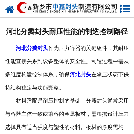
网站首页
走进我们
河北分瓣封头耐压性能的制造控制路径
新闻动态
河北分瓣封头
作为压力容器的关键组件，其耐压
产品中心
性能直接关系到设备整体的安全性。制造过程中需从
荣誉资质
多维度构建控制体系，确保
河北封头
在承压状态下保
生产现场
持结构稳定与功能完整。
成功案例
材料适配是耐压控制的基础。分瓣封头通常采用
与容器主体一致或兼容的金属板材，需根据设计压力
视频中心
选择具有适当强度与塑性的材料。板材的厚度需均
发货现场