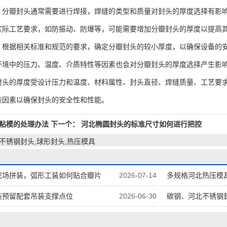
瓣封头通常需要进行焊接，焊缝的类型和质量对封头的厚度选择有影响
工艺要求，如防振动、防爆等，可能需要增加分瓣封头的厚度以提高
据相关标准和规范的要求，确定分瓣封头的较小厚度，以确保设备的安
中的压力、温度、介质特性等因素也会对分瓣封头的厚度选择产生影响
的厚度受设计压力和温度、材料属性、封头直径、焊缝质量、工艺要求
些因素以确保封头的安全性和性能。
粘模的处理办法
下一个：
河北椭圆封头的标准尺寸如何进行把控
,不锈钢封头,球形封头,热压模具
现场拼装，弧形工装如何贴合瓣片
2026-07-14
多规格河北热压模
装预留配套吊装支撑点位
2026-06-30
碳钢、河北不锈钢