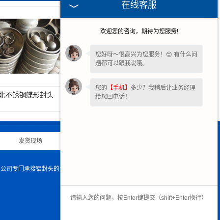
在线客服
欢迎您的咨询，期待为您服务!
您好呀～很高兴为您服务！😊 有什么问
题都可以跟我说哦。
您的
【手机】
多少？我稍后让业务经理
河北S30408椭圆封头
北不锈钢蝶形封头
给您回电话！
|
发货现场
|
诚聘英才
|
联系我们
|
有限公司专门承接铝封头的生产与加工,欢迎致电咨询.