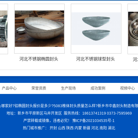
河北不锈钢椭圆封头
河北不锈钢球型封头
河
产品中心
|
荣誉资质
|
生产现场
|
成功案例
|
视频中心
司 铝封头哪家好?铝椭圆封头报价是多少?5083椎体封头质量怎么样?新乡市中鑫封头制造
地址：新乡市平原新区马井开发区 服务热线：18613741319 0373-7595969
严禁转载或镜像，违者必究！
豫ICP备2021034535号-1
热门城市推广：
开封
山西
陕西
内蒙
新疆
河北
南阳
湖北