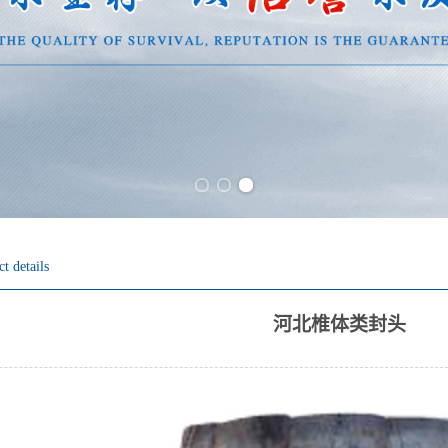
Previous slide
Next slide
t details
河北椎体类封头