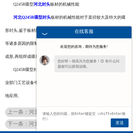
Q245R碟型
河北封头
板材的机械性能
河北Q245R碟型封头
板材的机械性能对于直径较大及特大的碟
形封头,鉴于板材的供货尺寸,板材的机械性能,设备状况及压制技术
在线客服
等诸多原因的限制,目前生产几乎都采用顶圆板与瓣片分别下料压制
欢迎您的咨询，期待为您服务!
成形,再组焊成碟形封头的工艺方案制造。
您好呀～很高兴为您服务！😊 有什么问
题都可以跟我说哦。
Q245R碟型封头在化工、医药、轻工、纺织等国民经济多种工
业部门工艺设备中,无论立式、卧式压力容器及塔类设备,均有着广泛
地应用。
上一条：河北Q245R碟型封头
发送
下一条：河北球形封头