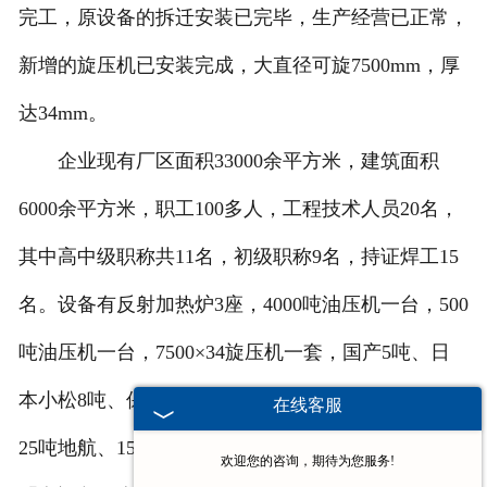
完工，原设备的拆迁安装已完毕，生产经营已正常，
新增的旋压机已安装完成，大直径可旋7500mm，厚
达34mm。
企业现有厂区面积33000余平方米，建筑面积
6000余平方米，职工100多人，工程技术人员20名，
其中高中级职称共11名，初级职称9名，持证焊工15
名。设备有反射加热炉3座，4000吨油压机一台，500
吨油压机一台，7500×34旋压机一套，国产5吨、日
本小松8吨、保加利亚产3吨叉车各一台，15吨地航、
在线客服
25吨地航、15吨天航起重设备各一套，以及封头秤及
欢迎您的咨询，期待为您服务!