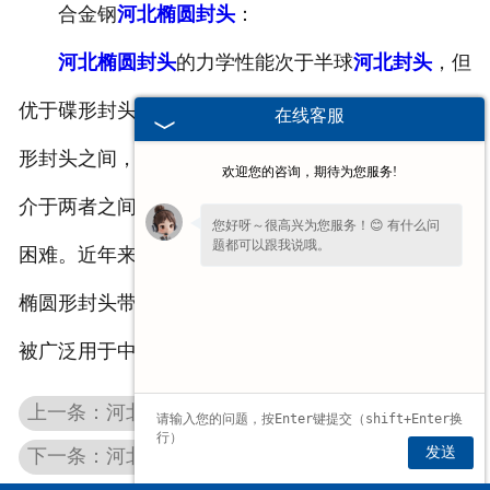
合金钢
河北椭圆封头
：
河北椭圆封头
的力学性能次于半球
河北封头
，但
优于碟形封头。由于椭圆封头的深度介于半球形和碟
在线客服
形封头之间，对冲压设备及模具的要求、制造难度亦
欢迎您的咨询，期待为您服务!
介于两者之间，即比
河北半球封头
容易，比碟形封头
您好呀～很高兴为您服务！😊 有什么问
题都可以跟我说哦。
困难。近年来由于采用旋压制造工艺，为制造大直径
椭圆形封头带来了方便。椭圆封头因综合性能较好，
被广泛用于中低压容器。
上一条：河北椭圆封头加工
发送
下一条：河北大直径椭圆封头