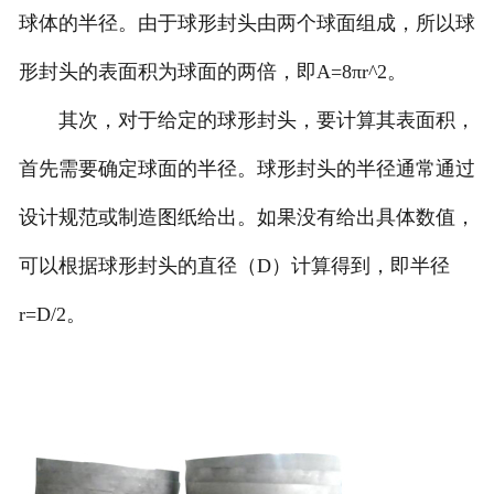
球体的半径。由于球形封头由两个球面组成，所以球
诚聘英才
形封头的表面积为球面的两倍，即A=8πr^2。
联系我们
其次，对于给定的球形封头，要计算其表面积，
首先需要确定球面的半径。球形封头的半径通常通过
设计规范或制造图纸给出。如果没有给出具体数值，
可以根据球形封头的直径（D）计算得到，即半径
r=D/2。