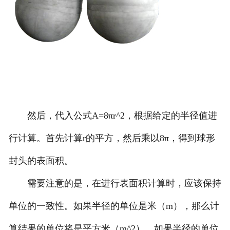
然后，代入公式A=8πr^2，根据给定的半径值进
行计算。首先计算r的平方，然后乘以8π，得到球形
封头的表面积。
需要注意的是，在进行表面积计算时，应该保持
单位的一致性。如果半径的单位是米（m），那么计
算结果的单位将是平方米（m^2）。如果半径的单位