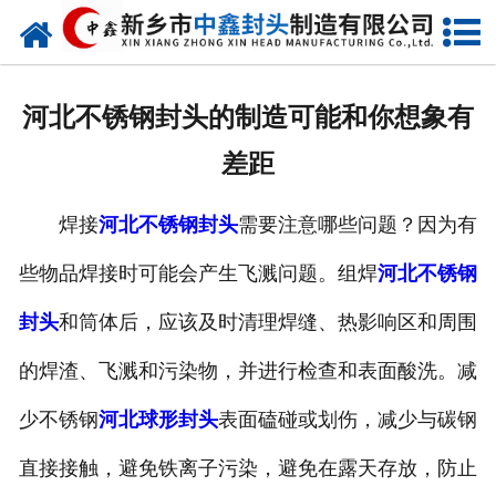
网站首页
走进我们
河北不锈钢封头的制造可能和你想象有
新闻动态
差距
产品中心
焊接
河北不锈钢封头
需要注意哪些问题？因为有
荣誉资质
些物品焊接时可能会产生飞溅问题。组焊
河北不锈钢
生产现场
封头
和筒体后，应该及时清理焊缝、热影响区和周围
成功案例
的焊渣、飞溅和污染物，并进行检查和表面酸洗。减
少不锈钢
河北球形封头
表面磕碰或划伤，减少与碳钢
视频中心
直接接触，避免铁离子污染，避免在露天存放，防止
发货现场