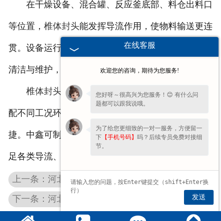
在干燥设备、混合罐、反应釜底部、料仓出料口
等位置，
椎体封头
能发挥导流作用，使物料输送更连
在线客服
贯。设备运行时，锥体结构不会形成积存死角，便于
清洁与维护，适合连续化生产场景。
欢迎您的咨询，期待为您服务!
椎体封头
材质可根据介质选择碳钢或不锈钢，适
您好呀～很高兴为您服务！😊 有什么问
题都可以跟我说哦。
配不同工况环境。成型工艺成熟，尺寸精准，装配便
为了给您更细致的一对一服务，方便留一
捷。中鑫可制作不同锥角、不同直径的
椎体封头
，满
下
【手机号码】
吗？后续专员免费对接细
节。
足各类导流、排料设备的配套需求。
上一条：河北球形封头受力均匀，适合压力相对较高的容器
发送
下一条：河北Q345R椭圆封头强度稳定，适配压力容器使用