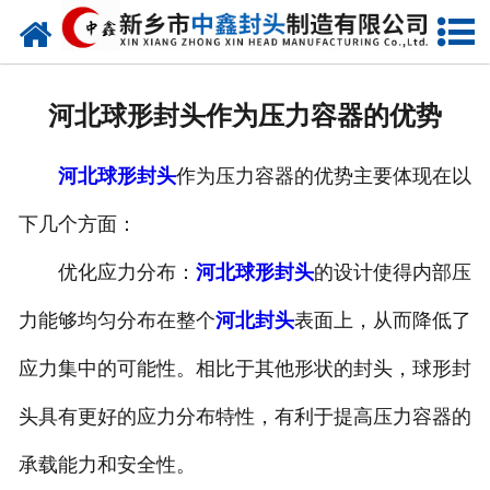
网站首页
走进我们
河北球形封头作为压力容器的优势
新闻动态
河北球形封头
作为压力容器的优势主要体现在以
产品中心
下几个方面：
荣誉资质
优化应力分布：
河北球形封头
的设计使得内部压
生产现场
力能够均匀分布在整个
河北封头
表面上，从而降低了
成功案例
应力集中的可能性。相比于其他形状的封头，球形封
头具有更好的应力分布特性，有利于提高压力容器的
视频中心
承载能力和安全性。
发货现场